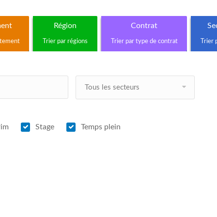
ent
Région
Contrat
Sec
rtement
Trier par régions
Trier par type de contrat
Trier 
Tous les secteurs
rim
Stage
Temps plein