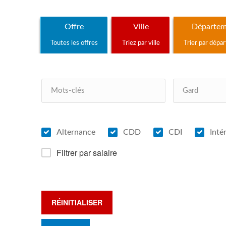
Offre
Ville
Départem
Toutes les offres
Triez par ville
Trier par dépa
Alternance
CDD
CDI
Inté
Filtrer par salaire
RÉINITIALISER