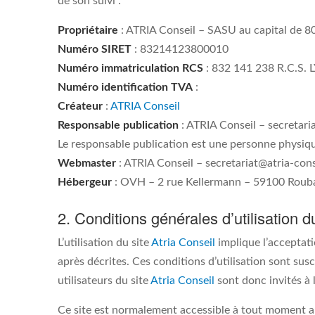
de son suivi :
Propriétaire
: ATRIA Conseil – SASU au capital de 
Numéro SIRET
: 83214123800010
Numéro immatriculation RCS
: 832 141 238 R.C.S.
Numéro identification TVA
:
Créateur
:
ATRIA Conseil
Responsable publication
: ATRIA Conseil – secretari
Le responsable publication est une personne physiq
Webmaster
: ATRIA Conseil – secretariat@atria-cons
Hébergeur
: OVH – 2 rue Kellermann – 59100 Rouba
2. Conditions générales d’utilisation d
L’utilisation du site
Atria Conseil
implique l’acceptatio
après décrites. Ces conditions d’utilisation sont su
utilisateurs du site
Atria Conseil
sont donc invités à 
Ce site est normalement accessible à tout moment au