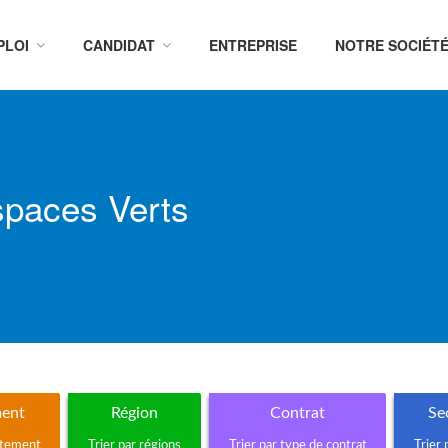
PLOI
CANDIDAT
ENTREPRISE
NOTRE SOCIÉT
spaces Verts
ent
Région
Contrat
Sec
rtement
Trier par régions
Trier par type de contrat
Trier 