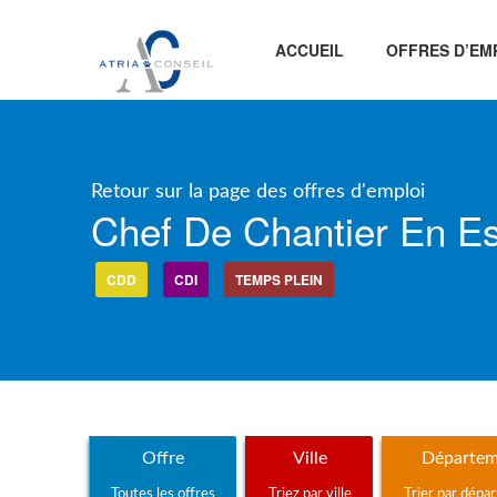
ACCUEIL
OFFRES D’EM
Retour sur la page des offres d'emploi
Chef De Chantier En E
CDD
CDI
TEMPS PLEIN
Offre
Ville
Départem
Toutes les offres
Triez par ville
Trier par dépa