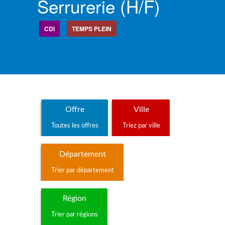
Serrurerie (h/f)
CDI
TEMPS PLEIN
Offre
Ville
Toutes les offres
Triez par ville
Département
Trier par département
Région
Trier par régions