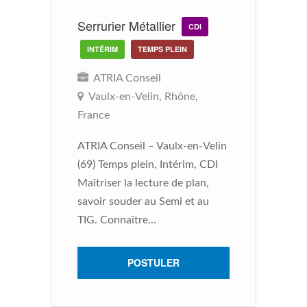
Serrurier Métallier
C
CDI
INTÉRIM
TEMPS PLEIN
ATRIA Conseil
Vaulx-en-Velin, Rhône,
France
F
ATRIA Conseil – Vaulx-en-Velin
(69) Temps plein, Intérim, CDI
AT
Maîtriser la lecture de plan,
Rh
savoir souder au Semi et au
h
TIG. Connaître...
pl
Co
mé
POSTULER