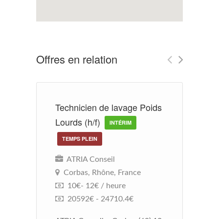
Offres en relation
Technicien de lavage Poids
M
Lourds (h/f)
ve
INTÉRIM
TEMPS PLEIN
ATRIA Conseil
Corbas, Rhône, France
10€- 12€ / heure
20592€ - 24710.4€