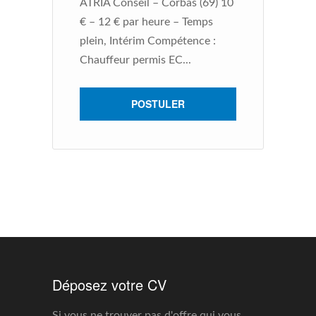
L’
ATRIA Conseil – Corbas (69) 10
re
€ – 12 € par heure – Temps
de
plein, Intérim Compétence :
Mo
Chauffeur permis EC...
POSTULER
Déposez votre CV
Si vous ne trouver pas d'offre qui vous