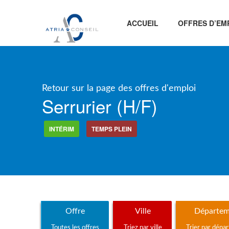
ACCUEIL
OFFRES D’EM
Retour sur la page des offres d'emploi
Serrurier (h/f)
INTÉRIM
TEMPS PLEIN
Offre
Ville
Départem
Toutes les offres
Triez par ville
Trier par dépa