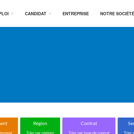
PLOI
CANDIDAT
ENTREPRISE
NOTRE SOCIÉT
ent
Région
Contrat
Sec
rtement
Trier par régions
Trier par type de contrat
Trier 