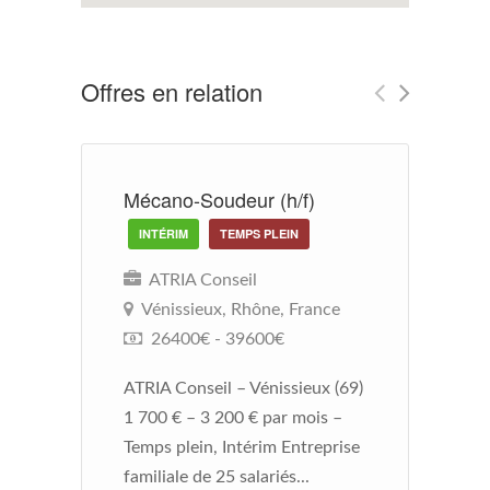
Offres en relation
Mécano-Soudeur (h/f)
S
INTÉRIM
TEMPS PLEIN
ATRIA Conseil
Vénissieux, Rhône, France
26400€ - 39600€
ATRIA Conseil – Vénissieux (69)
AT
1 700 € – 3 200 € par mois –
€ 
Temps plein, Intérim Entreprise
pl
familiale de 25 salariés...
li