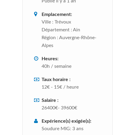
Publié il y a 1 an
Emplacement:
Ville :
Trévoux
Département :
Ain
Région :
Auvergne-Rhône-
Alpes
Heures:
40h / semaine
Taux horaire :
12€ - 15€ / heure
Salaire :
26400€- 39600€
Expérience(s) exigée(s):
Soudure MIG: 3 ans