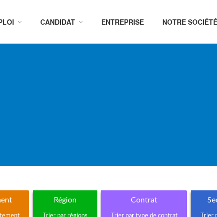
PLOI
CANDIDAT
ENTREPRISE
NOTRE SOCIÉT
ent
Région
Contrat
Sec
rtement
Trier par régions
Trier par type de contrat
Trier 