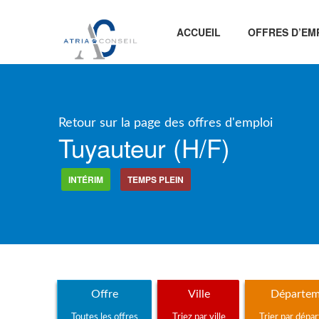
ACCUEIL
OFFRES D’EM
Retour sur la page des offres d'emploi
Tuyauteur (h/f)
INTÉRIM
TEMPS PLEIN
Offre
Ville
Départem
Toutes les offres
Triez par ville
Trier par dépa