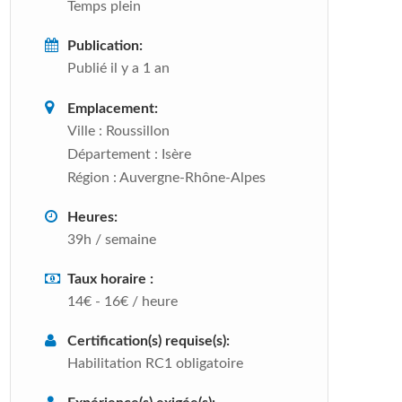
Temps plein
Publication:
Publié il y a 1 an
Emplacement:
Ville :
Roussillon
Département :
Isère
Région :
Auvergne-Rhône-Alpes
Heures:
39h / semaine
Taux horaire :
14€ - 16€ / heure
Certification(s) requise(s):
Habilitation RC1 obligatoire