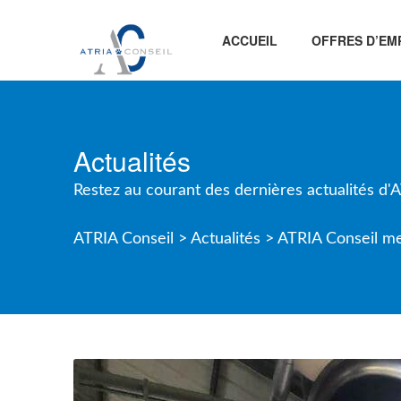
ACCUEIL
OFFRES D’EM
Actualités
Restez au courant des dernières actualités d'
ATRIA Conseil >
Actualités >
ATRIA Conseil me