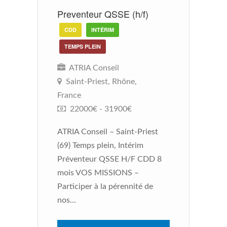
Preventeur QSSE (h/f)
O
CDD
INTÉRIM
TEMPS PLEIN
ATRIA Conseil
F
Saint-Priest, Rhône,
France
AT
22000€ - 31900€
In
re
ATRIA Conseil – Saint-Priest
vo
(69) Temps plein, Intérim
ré
Préventeur QSSE H/F CDD 8
de
mois VOS MISSIONS –
Participer à la pérennité de
nos...