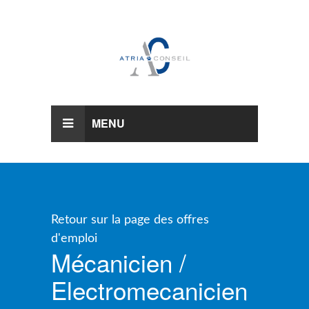
MENU
Retour sur la page des offres
d'emploi
Mécanicien /
Electromecanicien